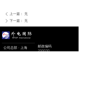
上一篇：
无
ꄴ
下一篇：
无
ꄲ
邮政编码
公司总部 · 上海
200030
传真号码
电话号码
021-64272933
021-64283711
全国客服电话
地址
上海市漕溪北路18号上实大
400-820-3711
厦28楼H座