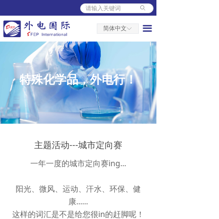
ꄙ
首页
끀
简体中文
ꀅ
关于外电
人力资源
新闻中心
特殊化学品，外电行！
产品中心
营销中心
平台服务
主题活动---城市定向赛
一年一度的城市定向赛
ing...
阳光、微风、运动、汗水、环保、健
康
......
这样的词汇是不是给您很
in的赶脚呢！