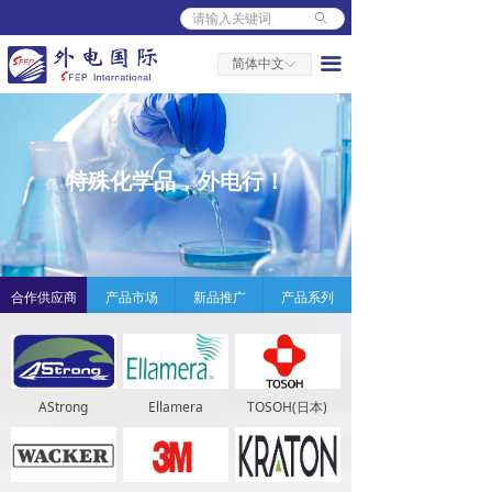
ꄙ
首页
끀
简体中文
ꀅ
关于外电
人力资源
新闻中心
特殊化学品，外电行！
产品中心
营销中心
合作供应商
产品市场
新品推广
产品系列
平台服务
AStrong
Ellamera
TOSOH(日本)