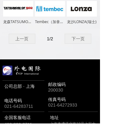
龙森TATSUMORI(日本)
Tembec（加拿大）
龙沙LONZA(瑞士)
上一页
1
/
2
下一页
邮政编码
公司总部 · 上海
200030
传真号码
电话号码
021-64272933
021-64283711
全国客服电话
地址
上海市漕溪北路18号上实大
400-820-3711
厦28楼H座