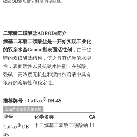
磺隆OD添加后分解率明显降低。
二苯醚二磺酸盐ADPODs简介
烷基二苯醚二磺酸盐是一开始实现工业化
的双亲水基Gemini型表面活性剂
，由于独
特的双磺酸盐结构，使之具有优异的水溶
性，表面活性以及抗硬水性能，在强酸、
强碱、高浓度无机盐和漂白剂溶液中具有
很好的溶解性和稳定性。
®
推荐牌号：Calfax
DB-45
左右滑动查看完整表格
牌号
化学名称
CAS No.
十二烷基二苯醚二磺酸钠
119345-04-9
®
Calfax
DB-
45