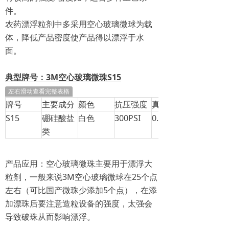
件。
农药漂浮粒剂中多采用空心玻璃微球为载
体，
降低产品密度使产品得以漂浮于水
面。
典型牌号：3M空心玻璃微珠S15
左右滑动查看完整表格
牌号
主要成分
颜色
抗压强度
真实密度
S15
硼硅酸盐
白色
300PSI
0.15g/cc
类
产品应用：
空心玻璃微珠主要用于漂浮大
粒剂，一般来说
3M空心玻璃微球在25个点
左右
（可比国产微珠少添加5个点），在添
加漂珠后要注意造粒设备的强度，太强会
导致破珠从而影响漂浮。