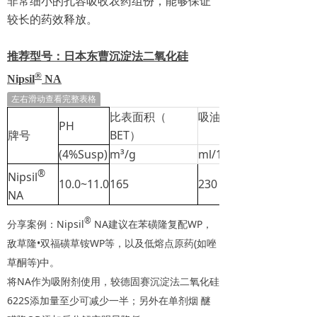
非常细小的孔容吸收农药组份，能够保证
较长的药效释放。
推荐型号：日本东曹沉淀法二氧化硅
®
Nipsil
NA
左右滑动查看完整表格
比表面积（
吸油值
PH
牌号
BET）
(4%Susp)
m³/g
ml/100g
®
Nipsil
10.0~11.0
165
230
NA
®
分享案例：Nipsil
NA建议在苯磺隆复配WP，
敌草隆•双福磺草铵WP等，以及低熔点原药(如唑
草酮等)中。
将NA作为吸附剂使用，较德固赛沉淀法二氧化硅
622S添加量至少可减少一半；另外在单剂烟 醚