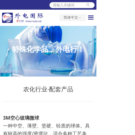
ꄙ
首页
끀
简体中文
ꀅ
关于外电
人力资源
新闻中心
特殊化学品，外电行！
产品中心
营销中心
平台服务
农化行业-配套产品
3M空心玻璃微球
一种中空、薄壁、坚硬、轻质的球体。具
有较高的强度/密度比，
适合多种工艺条