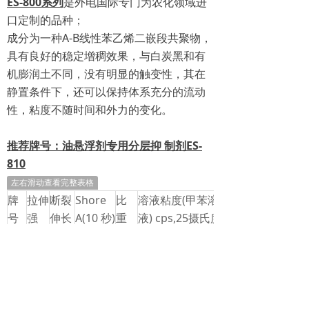
ES-800系列
是外电国际专门为农化领域进
口定制的品种；
成分为一种A-B线性苯乙烯二嵌段共聚物，
具有良好的稳定
增稠效果，与白炭黑和有
机膨润土不同，没有明显的触变性，
其在
静置条件下，还可以保持体系充分的流动
性，粘度不随时
间和外力的变化。
推荐牌号：油悬浮剂专用分层抑 制剂
ES-
810
左右滑动查看完整表格
牌
拉伸
断裂
Shore
比
溶液粘度(甲苯溶
号
强
伸长
A(10 秒)
重
液) cps,25摄氏度
度,
率，
(psi)
(%)
ES-
300
<100
64
0.92
>50000（25%w）
810